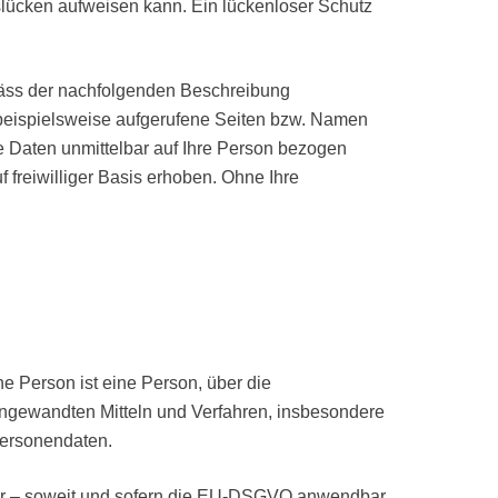
tslücken aufweisen kann. Ein lückenloser Schutz
mäss der nachfolgenden Beschreibung
beispielsweise aufgerufene Seiten bzw. Namen
e Daten unmittelbar auf Ihre Person bezogen
reiwilliger Basis erhoben. Ohne Ihre
e Person ist eine Person, über die
ngewandten Mitteln und Verfahren, insbesondere
Personendaten.
wir – soweit und sofern die EU-DSGVO anwendbar